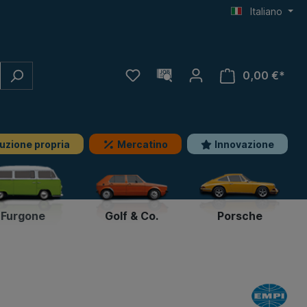
Italiano
0,00 €*
uzione propria
Mercatino
Innovazione
Furgone
Golf & Co.
Porsche