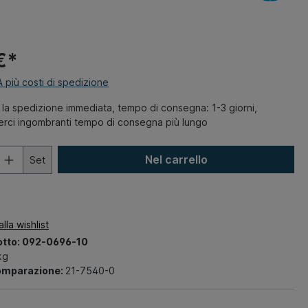
€*
VA più costi di spedizione
la spedizione immediata, tempo di consegna: 1-3 giorni,
merci ingombranti tempo di consegna più lungo
Nel carrello
Set
lla wishlist
otto:
092-0696-10
kg
omparazione:
21-7540-0