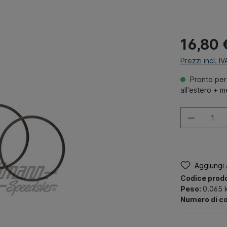
16,80 
Prezzi incl. I
Pronto per 
all'estero + 
Aggiungi a
Codice prod
Peso:
0.065 
Numero di c