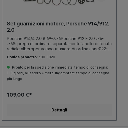
Set guarnizioni motore, Porsche 914/912,
2.0
Porsche 914/4 2.0 8.69-7.76Porsche 912 E 2.0 .76-
.76Si prega di ordinare separatamentel'anello di tenuta
radiale alberoper volano (numero di ordinazione092-
0230) e l'anello di tenuta radialealbero per
Codice prodotto:
600-1020
puleggia(numero diordinazione092-0380)
Pronto per la spedizione immediata, tempo di consegna:
1-3 giorni, all'estero + merci ingombranti tempo di consegna
più lungo
109,00 €*
Dettagli