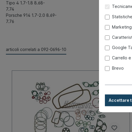
Tipo 4 1.7-1.8 8.68-
Tecnicame
7.74
Porsche 914 1.7-2.0 8.69-
Statistich
7.76
Marketing
Caratteris
Google T
articoli correlati a 092-0696-10
Carrello e
Brevo
Accettare t