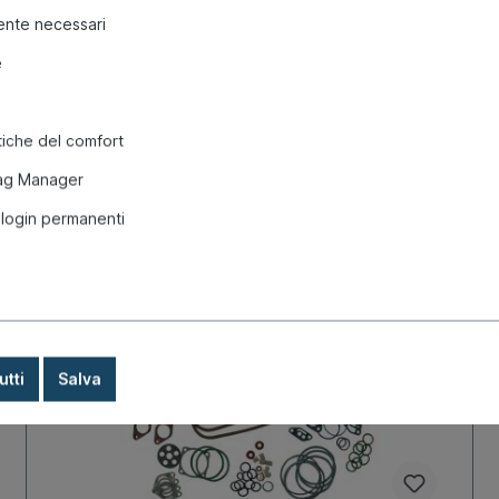
nte necessari
e
tiche del comfort
ag Manager
 login permanenti
utti
Salva