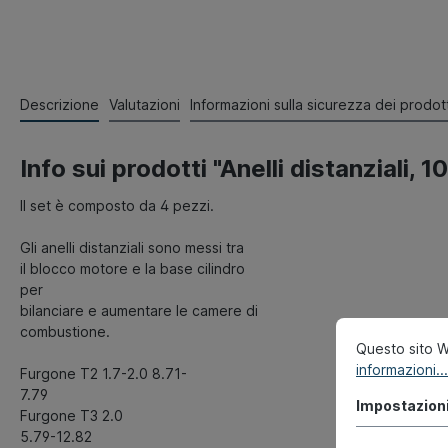
Descrizione
Valutazioni
Informazioni sulla sicurezza dei prodott
Info sui prodotti "Anelli distanziali, 
Il set è composto da 4 pezzi.
Gli anelli distanziali sono messi tra
il blocco motore e la base cilindro
per
bilanciare e aumentare le camere di
combustione.
Questo sito We
informazioni...
Furgone T2 1.7-2.0 8.71-
7.79
Impostazion
Furgone T3 2.0
5.79-12.82