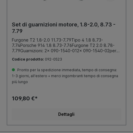
Set di guarnizioni motore, 1.8-2.0, 8.73 -
7.79
Furgone T2 1.8-2.0 11.73-7.79Tipo 4 1.8 8.73-
7.74Porsche 914 1.8 8.73-7.76Furgone T2 2.0 8.78-
7.79Guarnizioni: 2x 090-1540-012x 090-1540-02per
favore, ordinare separatamenteSi prega di ordinare
Codice prodotto:
092-0523
separatamentel'anello di tenuta radiale alberoper
volano (numero di ordinazione092-0230) e l'anello di
Pronto per la spedizione immediata, tempo di consegna:
tenuta radialealbero per puleggia(numero
1-3 giorni, all'estero + merci ingombranti tempo di consegna
diordinazione092-0380)
più lungo
109,80 €*
Dettagli