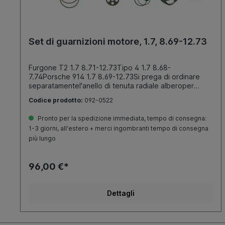
Set di guarnizioni motore, 1.7, 8.69-12.73
Furgone T2 1.7 8.71-12.73Tipo 4 1.7 8.68-
7.74Porsche 914 1.7 8.69-12.73Si prega di ordinare
separatamentel'anello di tenuta radiale alberoper
volano (numero di ordinazione092-0230) e l'anello di
Codice prodotto:
092-0522
tenuta radialealbero per puleggia(numero
diordinazione092-0380)
Pronto per la spedizione immediata, tempo di consegna:
1-3 giorni, all'estero + merci ingombranti tempo di consegna
più lungo
96,00 €*
Dettagli