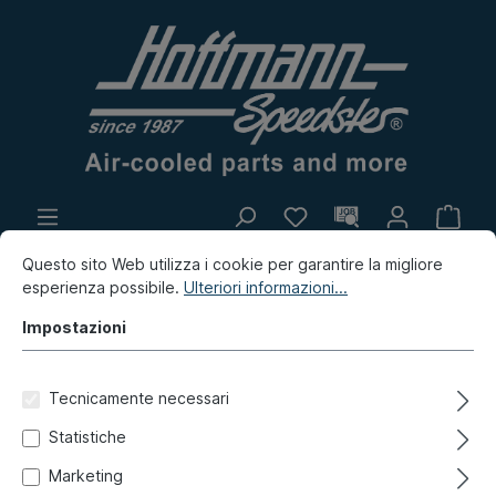
Produzione propria
Mercatino
Questo sito Web utilizza i cookie per garantire la migliore
esperienza possibile.
Ulteriori informazioni...
Innovazione
Impostazioni
Golf & Co.
Golf 3
Vari
Adesivi, cartelli
Tecnicamente necessari
Cartello in lamiera, Furgone
Statistiche
T3, Bulli Parking Only
Marketing