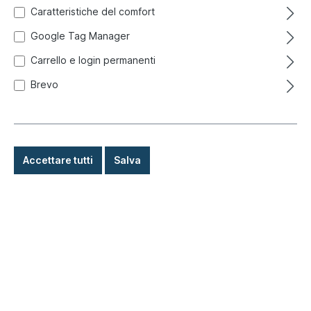
Caratteristiche del comfort
Google Tag Manager
Carrello e login permanenti
Brevo
Accettare tutti
Salva
19,90 €*
Prezzi incl. IVA più costi di spedizione
Pronto per la spedizione immediata, tempo di consegna: