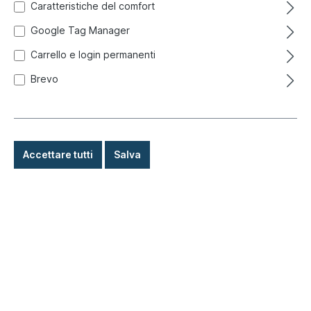
Caratteristiche del comfort
Google Tag Manager
Carrello e login permanenti
Brevo
Accettare tutti
Salva
49,95 €*
Prezzi incl. IVA più costi di spedizione
Pronto per la spedizione immediata, tempo di consegna:
1-3 giorni, all'estero + merci ingombranti tempo di consegna