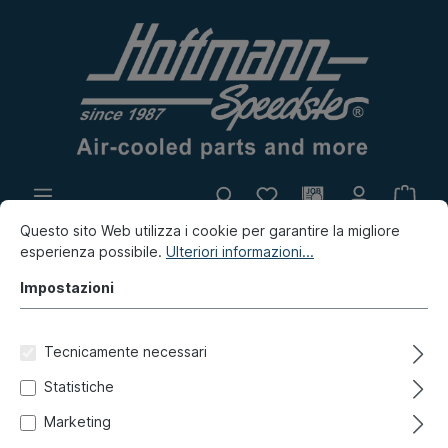
Questo sito Web utilizza i cookie per garantire la migliore
Produzione propria
Mercatino
esperienza possibile.
Ulteriori informazioni...
Innovazione
Impostazioni
Porsche
Porsche 914
Vari
Libri
Tecnicamente necessari
911 er Schrauberhandbuch
Statistiche
Marketing