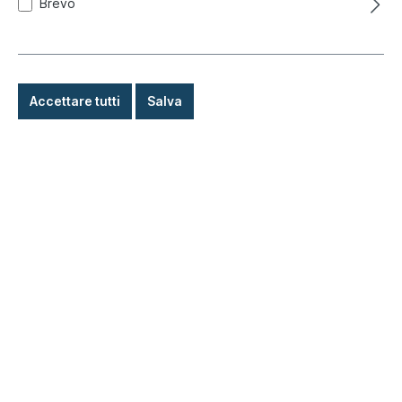
Brevo
Accettare tutti
Salva
Adesivo "12 Volt", bobina accensione,
8.67-
Codice prodotto:
021-0194
Pronto per la spedizione immediata, tempo di
consegna: 1-3 giorni, all'estero + merci ingombranti
tempo di consegna più lungo
2,50 €*