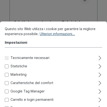
Adattatore retrovisore Cabriolet
Questo sito Web utilizza i cookie per garantire la migliore
esperienza possibile.
Ulteriori informazioni...
Codice prodotto:
045-9264
Impostazioni
Pronto per la spedizione immediata, tempo di
consegna: 1-3 giorni, all'estero + merci ingombranti
tempo di consegna più lungo
Tecnicamente necessari
Statistiche
12,00 €*
Marketing
Dettagli
Caratteristiche del comfort
Google Tag Manager
Carrello e login permanenti
Produzione propia