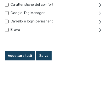
Caratteristiche del comfort
Google Tag Manager
Carrello e login permanenti
Brevo
Accettare tutti
Salva
3,80 €*
Prezzi incl. IVA più costi di spedizione