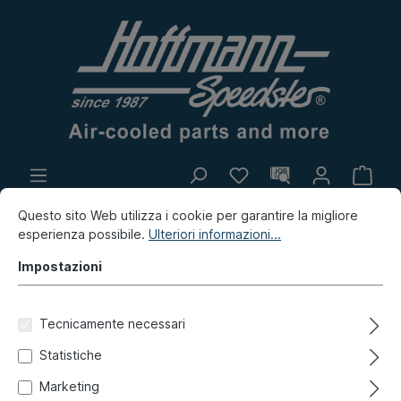
Produzione propria
Mercatino
Questo sito Web utilizza i cookie per garantire la migliore
esperienza possibile.
Ulteriori informazioni...
Innovazione
Impostazioni
Innovazione / Mercatino / Produzione propria
Produzione propria
Tecnicamente necessari
Adesivo, numero di colore
Statistiche
Marketing
L31F, rosso iberico