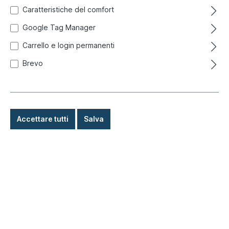
Caratteristiche del comfort
Google Tag Manager
Carrello e login permanenti
Brevo
Accettare tutti
Salva
3,80 €*
Prezzi incl. IVA più costi di spedizione