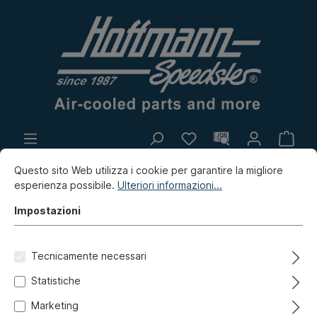
Produzione propria
Mercatino
Questo sito Web utilizza i cookie per garantire la migliore
esperienza possibile.
Ulteriori informazioni...
Innovazione
Impostazioni
Innovazione / Mercatino / Produzione propria
Produzione propria
Tecnicamente necessari
Adesivo, numero di colore
Statistiche
Marketing
L52E, blu pastello