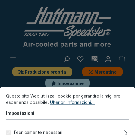
Produzione propria
Mercatino
Innovazione
Questo sito Web utilizza i cookie per garantire la migliore
Porsche
Porsche 911
esperienza possibile.
Ulteriori informazioni...
Scarico, riscaldamento, serbatoio
Impostazioni
Silenziatore di scarico di serie, pezzi di montaggio
Dado (scarico) M8 con SW 13
Tecnicamente necessari