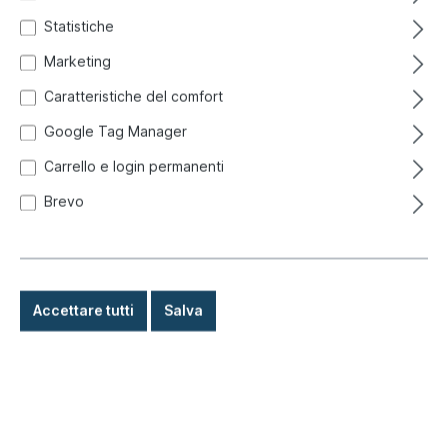
(dimensione della chiave),
Statistiche
ramato
Marketing
Caratteristiche del comfort
Google Tag Manager
Carrello e login permanenti
Brevo
Accettare tutti
Salva