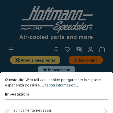
Produzione propria
Mercatino
Innovazione
Questo sito Web utilizza i cookie per garantire la migliore
Innovazione / Mercatino / Produzione propria
esperienza possibile.
Ulteriori informazioni...
Innovazione
Impostazioni
Serbatoio, rifornimento
all'interno, Tipo 3, 4.61-7.67
Tecnicamente necessari