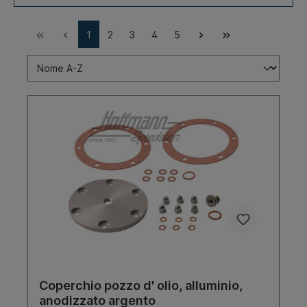
1
2
3
4
5
Coperchio pozzo d' olio, alluminio,
anodizzato argento