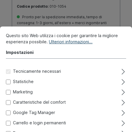
Codice prodotto:
010-1054
Pronto per la spedizione immediata, tempo di
consegna: 1-3 giorni, all'estero + merci ingombranti
tempo di consegna più lungo
Questo sito Web utilizza i cookie per garantire la migliore
esperienza possibile.
Ulteriori informazioni...
39,00 €*
Impostazioni
Dettagli
Tecnicamente necessari
Statistiche
Marketing
Caratteristiche del comfort
Google Tag Manager
Carrello e login permanenti