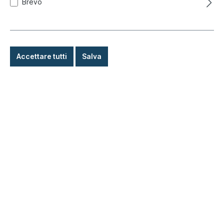
Brevo
7,90 €*
Dettagli
Accettare tutti
Salva
Argento per cerchione, 400 ml,