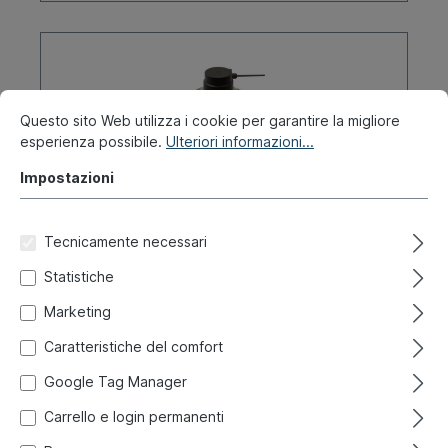
Questo sito Web utilizza i cookie per garantire la migliore
esperienza possibile.
Ulteriori informazioni...
Impostazioni
Tecnicamente necessari
Statistiche
Antiruggine, 400 ml
Marketing
Caratteristiche del comfort
Codice prodotto:
024-1430
Google Tag Manager
Pronto per la spedizione immediata, tempo di
Carrello e login permanenti
consegna: 1-3 giorni, all'estero + merci ingombranti
tempo di consegna più lungo