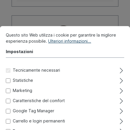
Questo sito Web utilizza i cookie per garantire la migliore
esperienza possibile.
Ulteriori informazioni...
Impostazioni
Tecnicamente necessari
Statistiche
Marketing
Antiruggine, 400 ml
Caratteristiche del comfort
Google Tag Manager
Codice prodotto:
024-1430
Carrello e login permanenti
Pronto per la spedizione immediata, tempo di
consegna: 1-3 giorni, all'estero + merci ingombranti