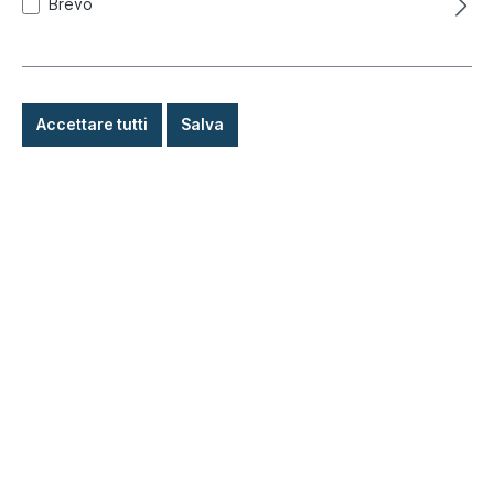
Brevo
tempo di consegna più lungo
7,90 €*
Accettare tutti
Salva
Dettagli