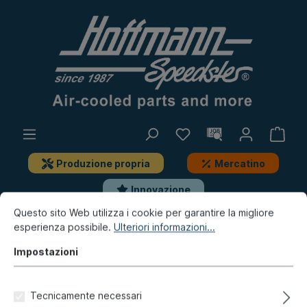
Produzione propria
Mercatino
Innovazione
Questo sito Web utilizza i cookie per garantire la migliore
esperienza possibile.
Ulteriori informazioni...
Tipo 181 (Pescaccia)
Impianto di leva
Cavi, pezzi di montaggio
Frizione
Impostazioni
Guida cavo frizione
Tecnicamente necessari