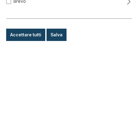
Brevo
Anello di tenuta, tubo flessibile
riscaldamento / cruscotto
Codice prodotto:
530-1320
Accettare tutti
Salva
Pronto per la spedizione immediata, tempo di
consegna: 1-3 giorni, all'estero + merci ingombranti
tempo di consegna più lungo
8,80 €*
Dettagli