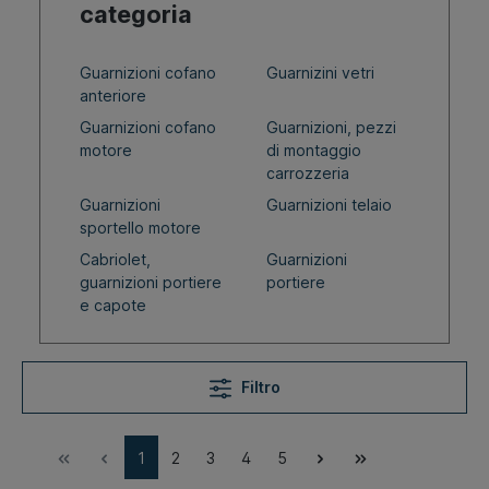
categoria
Guarnizioni cofano
Guarnizini vetri
anteriore
Guarnizioni cofano
Guarnizioni, pezzi
motore
di montaggio
carrozzeria
Guarnizioni
Guarnizioni telaio
sportello motore
Cabriolet,
Guarnizioni
guarnizioni portiere
portiere
e capote
Filtro
1
2
3
4
5