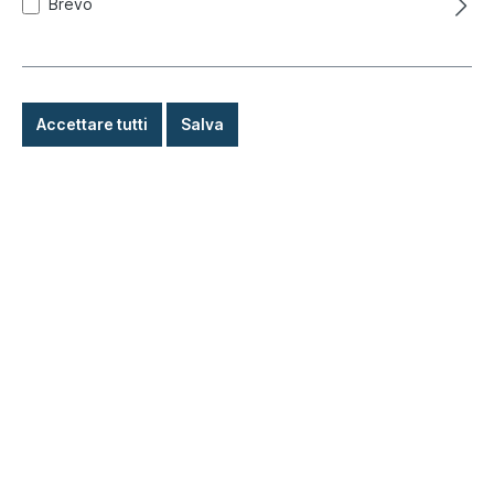
Brevo
Adattatore a T, Empi, datore pressione
Accettare tutti
Salva
dell'olio/interruttore
Codice prodotto:
021-0313-24
Pronto per la spedizione immediata, tempo di
consegna: 1-3 giorni, all'estero + merci ingombranti
tempo di consegna più lungo
45,90 €*
Dettagli