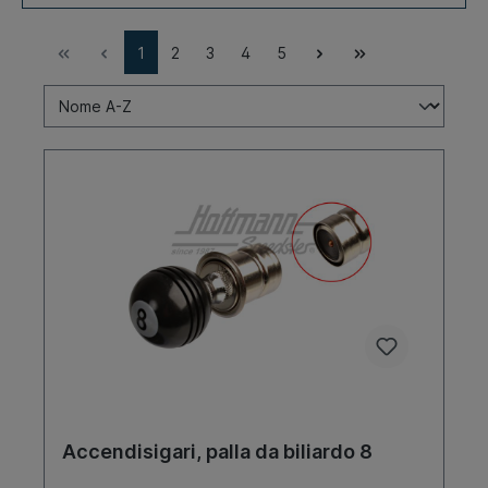
1
2
3
4
5
Accendisigari, palla da biliardo 8